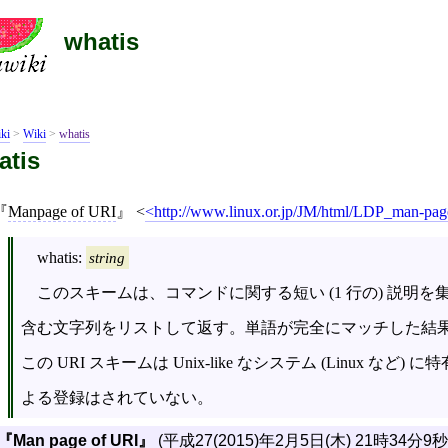
whatis
ki
>
Wiki
>
whatis
atis
Manpage of URI
<
http://www.linux.or.jp/JM/html/LDP_man-pag
whatis:
string
このスキームは、コマンドに関する短い (1 行の) 説明を集め
含む文字列をリストして返す。単語が完全にマッチした結
この URI スキームは Unix-like なシステム (Linux など
よる登録はされていない。
Man page of URI
(
平成27(2015)年2月5日(木) 21時34分9秒