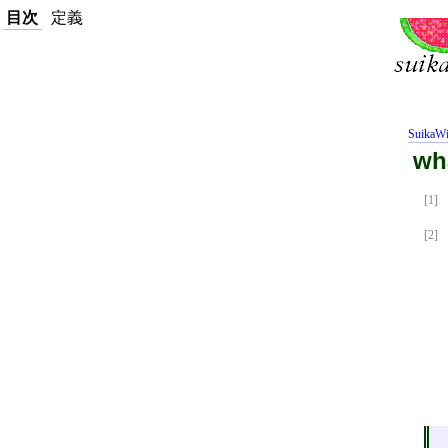
目次
定義
SuikaWi
wh
[1]
[2]