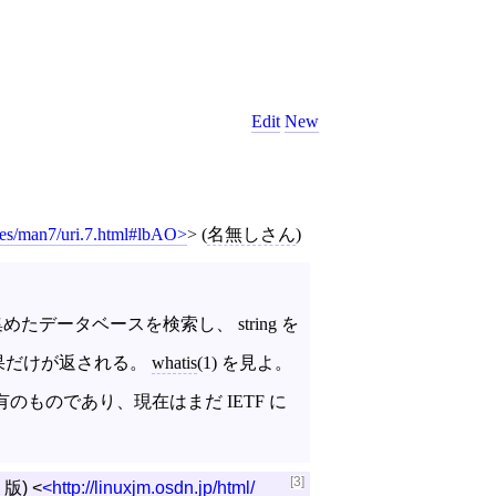
Edit
New
es/man7/uri.7.html#lbAO
>
(
名無しさん
)
たデータベースを検索し、 string を
果だけが返される。
whatis
(1) を見よ。
) に特有のものであり、現在はまだ IETF に
[3]
版)
<
http://linuxjm.osdn.jp/html/