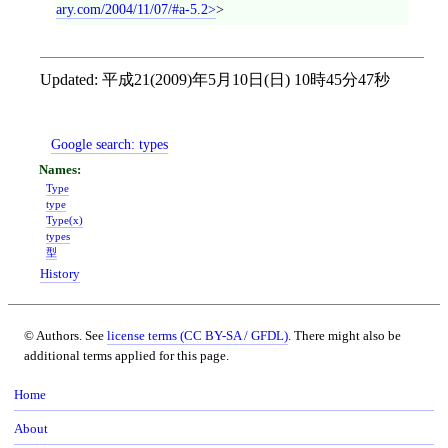
ary.com/2004/11/07/#a-5.2
>
Updated:
平成21(2009)年5月10日(日) 10時45分47秒
Google search:
types
Type
type
Type(x)
types
型
History
© Authors. See
license terms (CC BY-SA / GFDL)
. There might also be
additional terms applied for this page.
Home
About