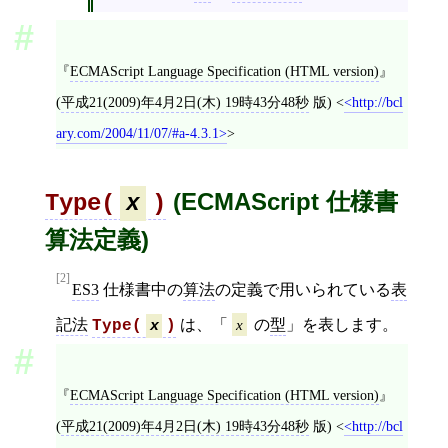
ECMAScript Language Specification (HTML version)
(
平成21(2009)年4月2日(木) 19時43分48秒
版)
<
http://bcl
ary.com/2004/11/07/#a-4.3.1
>
(ECMAScript 仕様書
Type(
)
x
算法定義)
[2]
ES3
仕様書中の
算法
の定義で用いられている
表
記法
は、「
x
の
型
」を表します。
Type(
x
)
ECMAScript Language Specification (HTML version)
(
平成21(2009)年4月2日(木) 19時43分48秒
版)
<
http://bcl