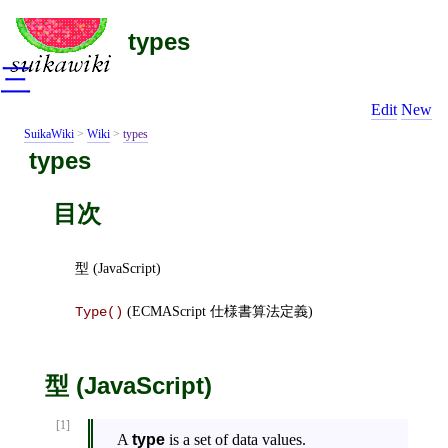
types
三
Edit
New
SuikaWiki
>
Wiki
>
types
types
目次
型 (JavaScript)
(ECMAScript 仕様書算法定義)
Type(
)
型 (JavaScript)
[1]
A
type
is a
set
of
data values
.