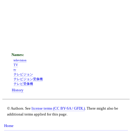
television
TV
tv
テレビジョン
テレビジョン受像機
テレビ受像機
History
© Authors. See
license terms (CC BY-SA / GFDL)
. There might also be
additional terms applied for this page.
Home