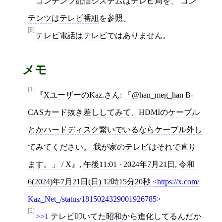
コンテンツ配信システムは
テレビ局
を、
コン
テンツ
は
テレビ番組
を参照。
[8]
テレビ電話
は
テレビ
ではありません。
メモ
[1]
XユーザーのKaz.さん: 「@han_meg_han B-
CASカード抜き差ししてみて、HDMIのケーブル
とかハードディスク繋いでいるならケーブル外し
てみてください。 我が家のテレビはそれで直り
ます。」 / X
,
午後11:01 · 2024年7月21日
,
令和
6(2024)年7月21日(日) 12時15分20秒
https://x.com/
Kaz_Net_/status/1815024329001926785
[2]
>>1
テレビ叩いてた
昭和
から進化してるんだか