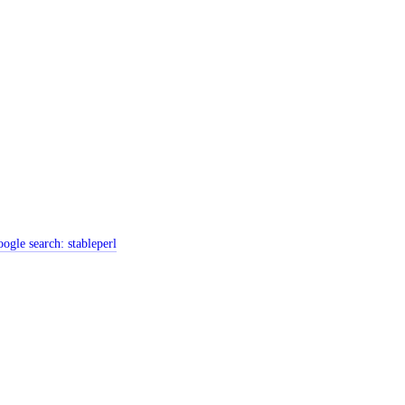
ogle search:
stableperl