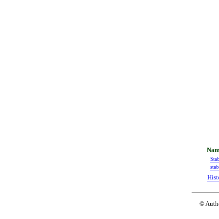
Stab
stab
Hist
© Auth