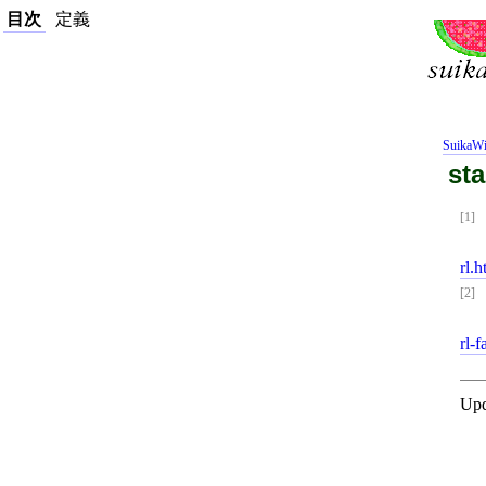
目次
定義
SuikaWi
sta
[1]
rl.h
[2]
rl-f
Upd