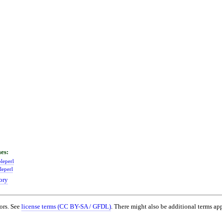
leperl
leperl
ory
ors. See
license terms (CC BY-SA / GFDL)
. There might also be additional terms app