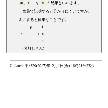
m
,
l
,... を
n
の
兄弟
といいます。
言葉で説明すると分かりにくいですが、
図にすると簡単なことです。
      p     l

 o -------> m

            n
(
名無しさん
)
Updated:
平成29(2017)年12月1日(金) 16時21分23秒