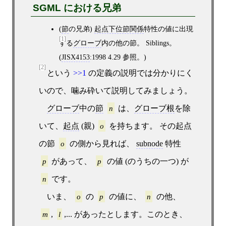
SGML における兄弟
(
節
の兄弟)
起点下位節関係
特性の値に出現
[1]
する
グローブ
内の他の節。 Siblings。
(
JISX4153
:1998 4.29 参照。)
[2]
という
>>1
の定義の説明では分かりにく
いので、噛み砕いて説明してみましょう。
グローブ
中の
節
n
は、
グローブ根
を除
いて、
起点
(親)
o
を持ちます。 その起点
の節
o
の側から見れば、
subnode
特性
p
があって、
p
の値 (のうちの一つ) が
n
です。
いま、
o
の
p
の値に、
n
の他、
m
,
l
,... があったとします。このとき、