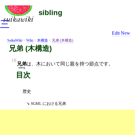
sibling
三
Edit
New
SuikaWiki
>
Wiki
>
木構造
>
兄弟 (木構造)
兄弟 (木構造)
[3]
兄弟
は、
木
において同じ
親
を持つ
節点
です。
sibling
目次
歴史
SGML における兄弟