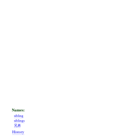
sibling
siblings
兄弟
History