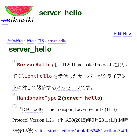
server_hello
三
Edit
New
SuikaWiki
>
Wiki
>
TLS
>
server_hello
server_hello
[1]
は、
TLS Handshake Protocol
におい
ServerHello
て
を受信した
サーバー
が
クライアン
ClientHello
ト
に対して返信する
メッセージ
です。
[4]
2
(
)
HandshakeType
server_hello
[2]
RFC 5246
- The Transport Layer Security (TLS)
Protocol Version 1.2
(
平成30(2018)年9月23日(日) 14時
55分12秒
)
https://tools.ietf.org/html/rfc5246#section-7.4.1.