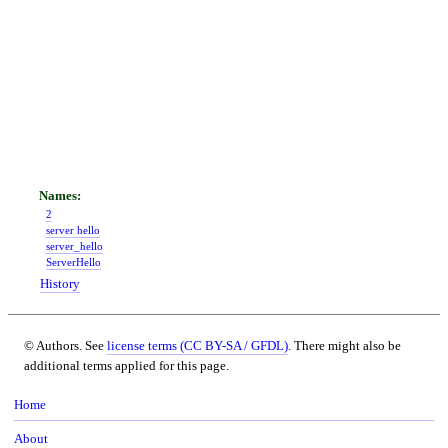
2
server hello
server_hello
ServerHello
History
© Authors. See
license terms (CC BY-SA / GFDL)
. There might also be
additional terms applied for this page.
Home
About