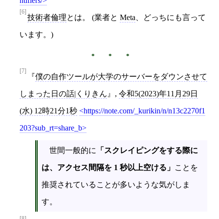
ntifiers/
[6]
技術者倫理
とは。 (業者と
Meta
、どっちにも言って
います。)
[7]
僕の自作ツールが大学のサーバーをダウンさせて
しまった日の話|くりきん
,
令和5(2023)年11月29日
(水) 12時21分1秒
https://note.com/_kurikin/n/n13c2270f1
203?sub_rt=share_b
世間一般的に
「スクレイピングをする際に
は、アクセス間隔を 1 秒以上空ける」
ことを
推奨されていることが多いような気がしま
す。
[8]