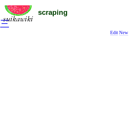
scraping
三
Edit
New