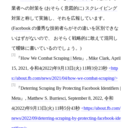
業者への対策を (おそらく意図的に)
スクレイピング
対策と称して実施し、それを広報しています。
(
Facebook
の優秀な技術者らがその違いを区別できな
いはずがないので、 おそらく戦略的に敢えて混同し
て曖昧に書いているのでしょう。)
[3]
How We Combat Scraping |
Meta
,
Mike Clark
, April
15, 2021,
令和4(2022)年9月13日(火) 11時3分23秒
http
s://about.fb.com/news/2021/04/how-we-combat-scraping/
[5]
Deterring Scraping By Protecting Facebook Identifiers |
Meta
,
Matthew S. Burriesci
, September 8, 2022,
令和
4(2022)年9月13日(火) 11時5分43秒
https://about.fb.com/
news/2022/09/deterring-scraping-by-protecting-facebook-ide