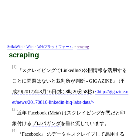
SuikaWiki
>
Wiki
>
Webプラットフォーム
>
scraping
scraping
[1]
スクレイピングでLinkedInの公開情報を活用する
ことに問題はないと裁判所が判断 -
GIGAZINE
(
平
成29(2017)年8月16日(水) 8時20分58秒
)
http://gigazine.n
et/news/20170816-linkedin-hiq-labs-data/
[2]
近年
Facebook
(
Meta
) は
スクレイピング
が悪だと印
象付ける
プロパガンダ
を垂れ流しています。
[4]
Facebook
のデータを
スクレイプ
して悪用する