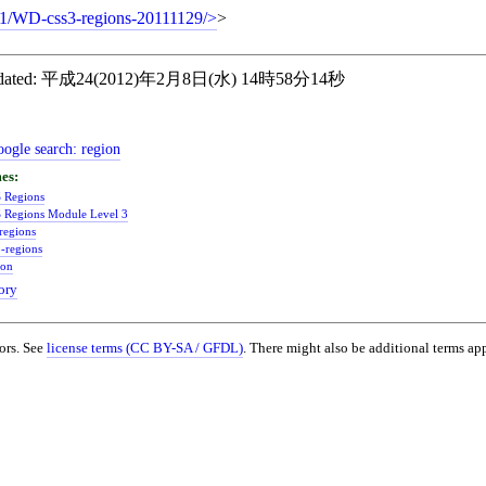
1/WD-css3-regions-20111129/
>
ated:
平成24(2012)年2月8日(水) 14時58分14秒
ogle search:
region
 Regions
 Regions Module Level 3
-regions
3-regions
ion
ory
ors. See
license terms (CC BY-SA / GFDL)
. There might also be additional terms app