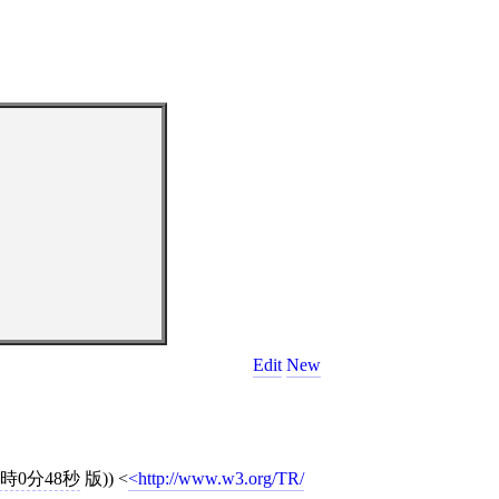
Edit
New
13時0分48秒
版))
<
http://www.w3.org/TR/