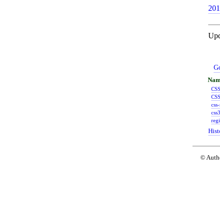
201
Upd
Go
CSS
CSS
css
css
reg
Hist
© Auth