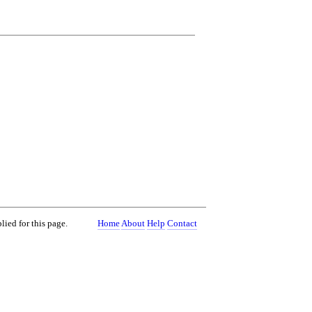
lied for this page.
Home
About
Help
Contact