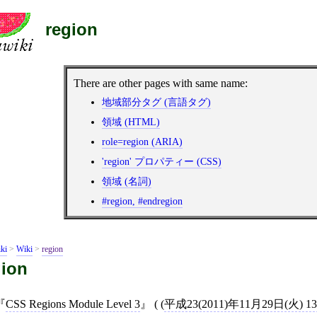
region
There are other pages with same name:
地域部分タグ (言語タグ)
領域 (HTML)
role=region (ARIA)
'region' プロパティー (CSS)
領域 (名詞)
#region, #endregion
ki
>
Wiki
>
region
gion
CSS Regions Module Level 3
( (
平成23(2011)年11月29日(火) 