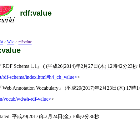
rdf:value
ki
>
Wiki
>
rdf:value
:value
RDF Schema 1.1
( (
平成26(2014)年2月27日(木) 12時42分23秒
lt/rdf-schema/index.html#h4_ch_value
>
Web Annotation Vocabulary
(
平成29(2017)年2月23日(木) 17時
on/vocab/wd/#h-rdf-value
>
ated:
平成29(2017)年2月24日(金) 10時2分36秒