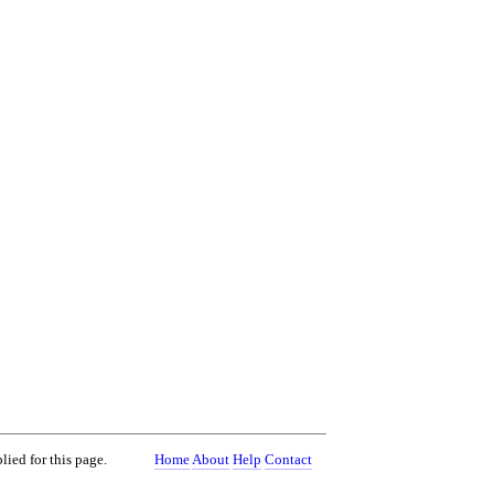
lied for this page.
Home
About
Help
Contact