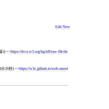
Edit
New
版))
<
https://dvcs.w3.org/hg/rdf/raw-file/de
14分26秒
)
<
https://w3c.github.io/web-annot