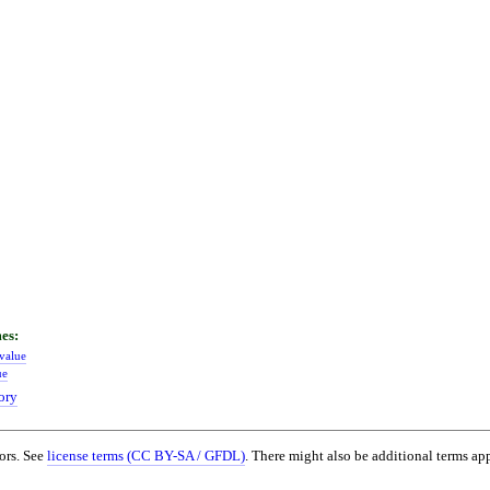
:value
ue
ory
ors. See
license terms (CC BY-SA / GFDL)
. There might also be additional terms app