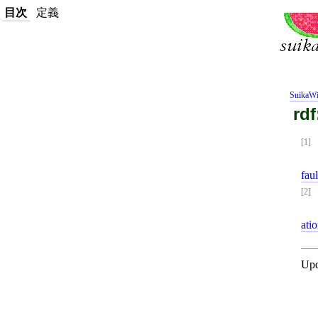
目次
定義
SuikaWi
rdf
[1]
fau
[2]
ati
Upd