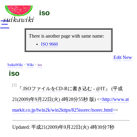
iso
三
There is another page with same name:
ISO 9660
Edit
New
SuikaWiki
>
Wiki
>
iso
iso
[1]
.ISOファイルをCD-Rに書き込む - @IT
(
平成
21(2009)年9月22日(火) 4時28分55秒
版)
<
http://www.at
markit.co.jp/fwin2k/win2ktips/825isorec/isorec.html
>
Updated:
平成21(2009)年9月22日(火) 4時30分7秒