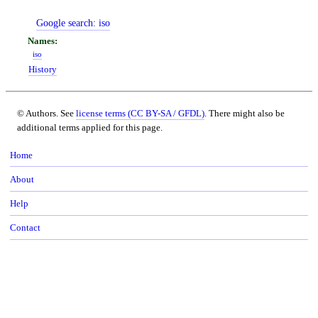
Google search:
iso
iso
History
© Authors. See
license terms (CC BY-SA / GFDL)
. There might also be
additional terms applied for this page.
Home
About
Help
Contact