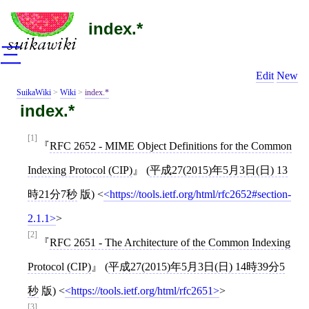
index.*
三
Edit
New
SuikaWiki
>
Wiki
>
index.*
index.*
[1]
RFC 2652 - MIME Object Definitions for the Common
Indexing Protocol (CIP)
(
平成27(2015)年5月3日(日) 13
時21分7秒
版)
<
https://tools.ietf.org/html/rfc2652#section-
2.1.1
>
[2]
RFC 2651 - The Architecture of the Common Indexing
Protocol (CIP)
(
平成27(2015)年5月3日(日) 14時39分5
秒
版)
<
https://tools.ietf.org/html/rfc2651
>
[3]