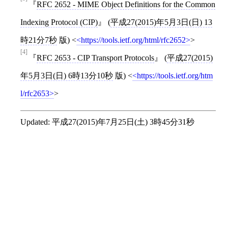
RFC 2652 - MIME Object Definitions for the Common
Indexing Protocol (CIP)
(
平成27(2015)年5月3日(日) 13
時21分7秒
版)
<
https://tools.ietf.org/html/rfc2652
>
[4]
RFC 2653 - CIP Transport Protocols
(
平成27(2015)
年5月3日(日) 6時13分10秒
版)
<
https://tools.ietf.org/htm
l/rfc2653
>
Updated:
平成27(2015)年7月25日(土) 3時45分31秒