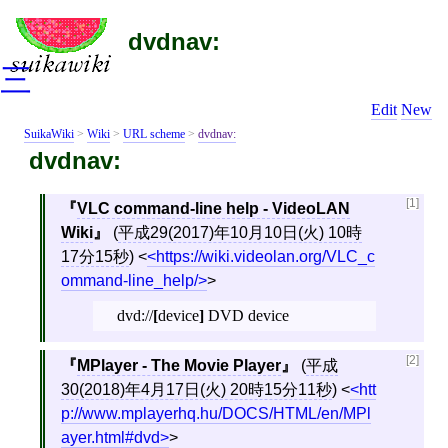
dvdnav:
三
Edit
New
SuikaWiki
>
Wiki
>
URL scheme
>
dvdnav:
dvdnav:
[1]
VLC command-line help - VideoLAN
Wiki
(
平成29(2017)年10月10日(火) 10時
17分15秒
)
<
https://wiki.videolan.org/VLC_c
ommand-line_help/
>
dvd://
[
device
]
DVD device
[2]
MPlayer - The Movie Player
(
平成
30(2018)年4月17日(火) 20時15分11秒
)
<
htt
p://www.mplayerhq.hu/DOCS/HTML/en/MPl
ayer.html#dvd
>