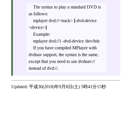
The syntax to play a standard DVD is
as follows:
mplayer dvd://<track>
[
-dvd-device
<device>
]
Example:
mplayer dvd://1 -dvd-device /dev/hdc
If you have compiled MPlayer with
dvdnav support, the syntax is the same,
except that you need to use dvdnav://
instead of dvd://.
Updated:
平成30(2018)年9月8日(土) 5時41分15秒