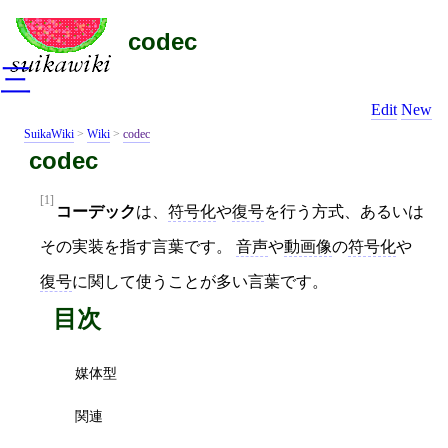
codec
三
Edit
New
SuikaWiki
>
Wiki
>
codec
codec
[1]
コーデック
は、
符号化
や
復号
を行う方式、あるいは
その実装を指す言葉です。
音声
や
動画像
の
符号化
や
復号
に関して使うことが多い言葉です。
目次
媒体型
関連