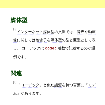
媒体型
[3]
インターネット媒体型
の文脈では、
音声
や
動画
像
に関しては
包含子
を
媒体型
の型と亜型として表
し、
コーデック
は
引数
で記述するのが通
codec
例です。
関連
[2]
「
コーデック
」と似た
語源
を持つ言葉に「
モデ
ム
」があります。