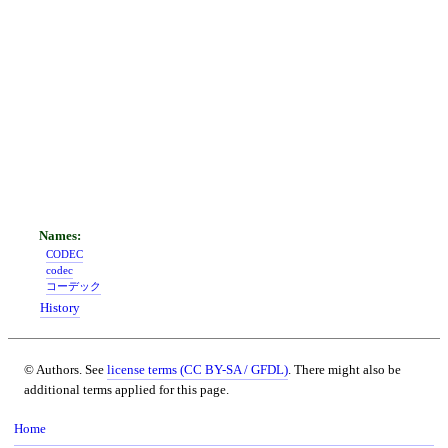
CODEC
codec
コーデック
History
© Authors. See
license terms (CC BY-SA / GFDL)
. There might also be
additional terms applied for this page.
Home