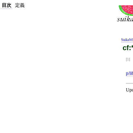
目次
定義
SuikaWi
cf:
[1]
p/l
Upd