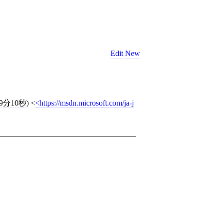
Edit
New
49分10秒
)
<
https://msdn.microsoft.com/ja-j