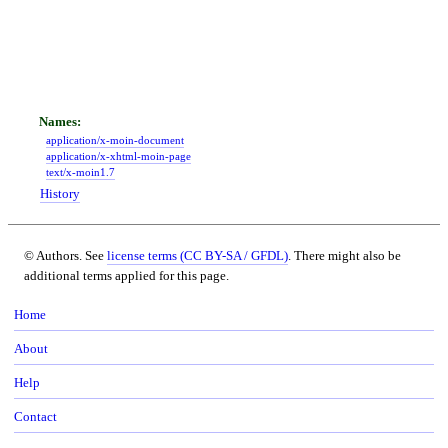
application/x-moin-document
application/x-xhtml-moin-page
text/x-moin1.7
History
© Authors. See
license terms (CC BY-SA / GFDL)
. There might also be
additional terms applied for this page.
Home
About
Help
Contact