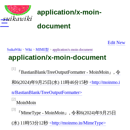
application/x-moin-
三
document
Edit
New
SuikaWiki
>
Wiki
>
MIME型
>
application/x-moin-document
application/x-moin-document
[1]
BastianBlank/TreeOutputFormatter - MoinMoin
,
令
和6(2024)年9月25日(水) 11時46分15秒
http://moinmo.i
n/BastianBlank/TreeOutputFormatter
[2]
MoinMoin
[3]
MimeType - MoinMoin
,
令和6(2024)年9月25日
(水) 11時53分12秒
http://moinmo.in/MimeType