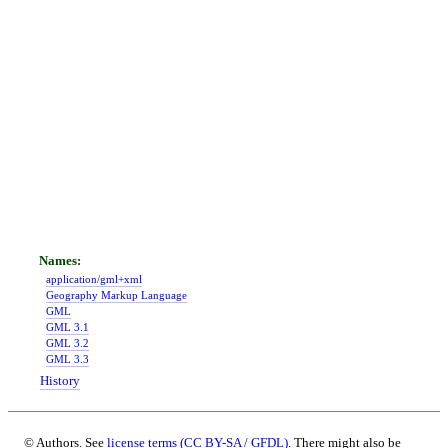
application/gml+xml
Geography Markup Language
GML
GML 3.1
GML 3.2
GML 3.3
History
© Authors. See
license terms (CC BY-SA / GFDL)
. There might also be