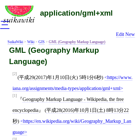
application/gml+xml
三
Edit
New
SuikaWiki
>
Wiki
>
GIS
>
GML (Geography Markup Language)
GML (Geography Markup
Language)
[2]
(
平成29(2017)年1月10日(火) 5時1分6秒
)
https://www.
iana.org/assignments/media-types/application/gml+xml
[1]
Geography Markup Language - Wikipedia, the free
encyclopedia
(
平成28(2016)年10月1日(土) 8時13分22
秒
)
https://en.wikipedia.org/wiki/Geography_Markup_Lan
guage
[3]