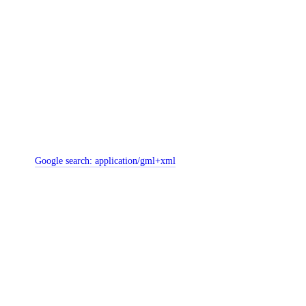
Google search:
application/gml+xml