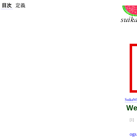
目次
定義
SuikaWi
We
[1]
ogs