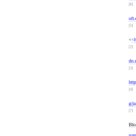
[6]
oft
[5]
<
[2]
dn.
[3]
htt
[4]
g/j
[7]
Blo
rom