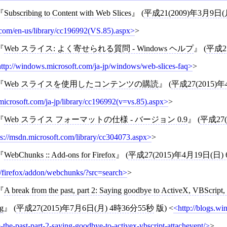
Subscribing to Content with Web Slices
(
平成21(2009)年3月9日(
.com/en-us/library/cc196992(VS.85).aspx
>
Web スライス: よく寄せられる質問 - Windows ヘルプ
(
平成27
http://windows.microsoft.com/ja-jp/windows/web-slices-faq
>
Web スライスを使用したコンテンツの購読
(
平成27(2015)年
microsoft.com/ja-jp/library/cc196992(v=vs.85).aspx
>
Web スライス フォーマットの仕様 - バージョン 0.9
(
平成27(
ps://msdn.microsoft.com/library/cc304073.aspx
>
WebChunks :: Add-ons for Firefox
(
平成27(2015)年4月19日(日)
a/firefox/addon/webchunks/?src=search
>
A break from the past, part 2: Saying goodbye to ActiveX, VBScript
g
(
平成27(2015)年7月6日(月) 4時36分55秒
版)
<
http://blogs.w
-the-past-part-2-saying-goodbye-to-activex-vbscript-attachevent/
>