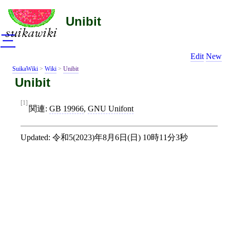
Unibit
三
Edit
New
SuikaWiki
>
Wiki
>
Unibit
Unibit
[1]
関連:
GB 19966
,
GNU Unifont
Updated:
令和5(2023)年8月6日(日) 10時11分3秒