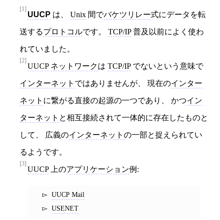
[1]
UUCP
は、
Unix
間で
バケツリレー
式にデータを転
送する
プロトコル
です。
TCP/IP
普及以前によく使わ
れていました。
[2]
UUCP
ネットワーク
は
TCP/IP
でないという意味で
インターネット
ではありませんが、 現在の
インター
ネット
に繋がる直接の起源の一つであり、 かつ
イン
ターネット
と相互接続されて一体的に存在したものと
して、 広義の
インターネット
の一部と捉えられてい
るようです。
[3]
UUCP
上の
アプリケーション
例:
UUCP Mail
USENET