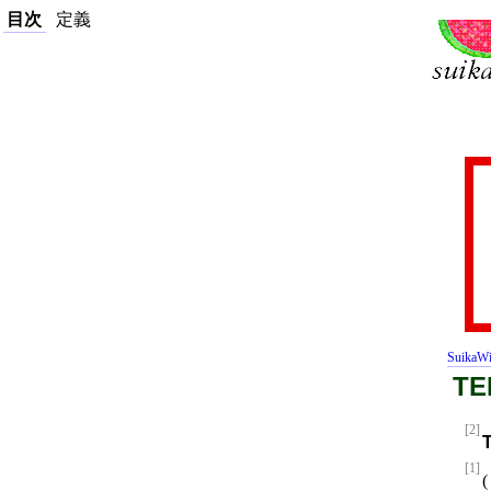
目次
定義
SuikaWi
TE
[2]
[1]
(