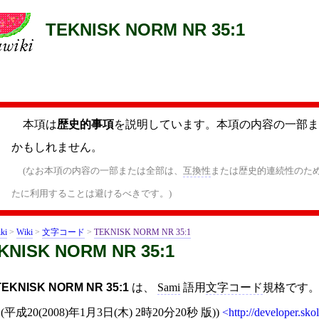
TEKNISK NORM NR 35:1
本項は
歴史的事項
を説明しています。本項の内容の一部ま
かもしれません。
(なお本項の内容の一部または全部は、
互換性
または歴史的連続性のた
たに利用することは避けるべきです。)
ki
>
Wiki
>
文字コード
>
TEKNISK NORM NR 35:1
KNISK NORM NR 35:1
TEKNISK NORM NR 35:1
は、
Sami
語用
文字コード
規格です
 (
平成20(2008)年1月3日(木) 2時20分20秒
版))
http://developer.sk