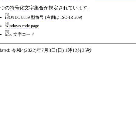
3つの
符号化文字集合
が規定されています。
[3]
ISO/IEC 8859
型
符号
(
右側
は
ISO-IR
209)
[4]
Windows code page
[5]
Mac
文字コード
ated:
令和4(2022)年7月3日(日) 1時12分35秒