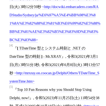
日(火) 3時12分59秒
http://docwiki.embarcadero.com/RA
DStudio/Sydney/ja/%E6%97%A5%E4%BB%98%E3%8
1%8A%E3%82%88%E3%81%B3%E6%99%82%E5%88%
BB%E3%81%AE%E3%82%B5%E3%83%9D%E3%83%
BC%E3%83%88
[4]
[
TDateTime 型とシステム時刻と .NET の
DateTime 型の時刻
]
- Mr.XRAY
,
令和3(2021)年3月1
日(月) 3時51分3秒
,
令和3(2021)年6月8日(火) 3時13分57
秒
http://mrxray.on.coocan.jp/Delphi/Others/TDateTime_S
ystemTime.htm
[5]
Top 10 Fun Reasons why you Should Stop Using
Delphi, now!
,
令和5(2023)年11月25日(土) 11時54分38