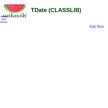
TDate (CLASSLIB)
三
Edit
New