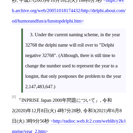
秒
,
平成17(2005)年10月18日(火) 18時0分3秒
https://we
b.archive.org/web/20051018174432/http://delphi.about.com/
od/humorandfun/a/funstopdelphi.htm
3. Under the current naming scheme, in the year
32768 the delphi name will roll over to "Delphi
negative 32768". (Although, there is still time to
change the number used to represent the year to a
longint, that only postpones the problem to the year
2,147,483,647.)
[6]
INPRISE Japan 2000年問題について
,
令和
2(2020)年12月8日(火) 4時7分28秒
,
令和3(2021)年6月8
日(火) 3時9分56秒
http://radioc.web.fc2.com/weblib/y2k/i
nprise/year_2.htm