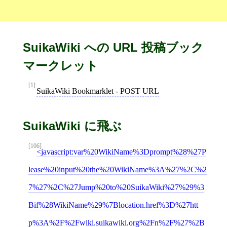
SuikaWiki への URL 投稿ブック
マークレット
[1]
SuikaWiki Bookmarklet - POST URL
SuikaWiki に飛ぶ
[106]
javascript:var%20WikiName%3Dprompt%28%27P
lease%20input%20the%20WikiName%3A%27%2C%2
7%27%2C%27Jump%20to%20SuikaWiki%27%29%3
Bif%28WikiName%29%7Blocation.href%3D%27htt
p%3A%2F%2Fwiki.suikawiki.org%2Fn%2F%27%2B