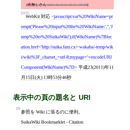
(
名無しさん
)
2005-06-02 01:30:53 +00:00
[103]
WebKit
対応
javascript:var%20WikiName=pr
ompt('Please%20input%20the%20WikiName:','','J
ump%20to%20SuikaWiki');if(WikiName)%7Bloc
ation.href='http://suika.fam.cx/~wakaba/-temp/wik
i/wiki%3F_charset_=utf-8;mypage='+encodeURI
Component(WikiName)%7D
平成23(2011)年11
月15日(火) 13時53分46秒
表示中の頁の題名と URI
[8]
参照を Wiki に張るのに便利。
SuikaWiki Bookmarklet - Citation