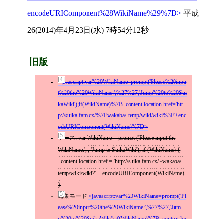
encodeURIComponent%28WikiName%29%7D
平成
26(2014)年4月23日(水) 7時54分12秒
旧版
[4]
javascript:var%20WikiName=prompt('Please%20inpu
t%20the%20WikiName:',%27%27,'Jump%20to%20Sui
kaWiki');if(WikiName)%7B_content.location.href='htt
p://suika.fam.cx/%7Ewakaba/-temp/wiki/wiki%3F'+enc
odeURIComponent(WikiName)%7D
[5]
ソース: var WikiName = prompt ('Please input the
WikiName:',
, 'Jump to SuikaWiki'); if (WikiName) {
_content.location.href = 'http://suika.fam.cx/~wakaba/-
temp/wiki/wiki?' + encodeURIComponent(WikiName)
}
[5]
編集モード
javascript:var%20WikiName=prompt('Pl
ease%20input%20the%20WikiName:',%27%27,'Jum
p%20to%20SuikaWiki');if(WikiName)%7B_content.loc