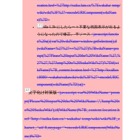
ocation.href=%27http://suika.fam.cx/%7Ewakaba/-temp/
wiki/wiki%3F%27+encodeURIComponent(wikiNam
e)%7D
[35]
Mozilla 1.3b にしたら一々不要な画面表示が出るよ
うになったので修正。 半ソース
javascript:functio
n%20a(){var%20wikiName=window.getSelection();if
(wikiName+%27%27==%27%27)%7BwikiName=pro
mpt(%27Please%20input%20the%20WikiName:%27,%
27%27,%27Jump%20to%20SuikaWiki%27)%7Dif(wi
kiName)%7B_content.location.href=%27http://localhos
t:8080/~wakaba/suikawiki/wiki%3F%27+encodeURIC
omponent(wikiName)%7D}a()
[41]
文字化け対策版
javascript:var%20WikiName=prom
pt('Please%20input%20the%20WikiName:','','Jump%20t
o%20SuikaWiki');if(WikiName)%7B_content.location.h
ref='http://suika.fam.cx/~wakaba/-temp/wiki/wiki%3F_c
harset_=utf-8;mypage='+encodeURIComponent(WikiNa
me)%7D