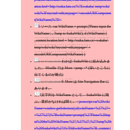
ation.href='http://suika.fam.cx/%7Ewakaba/-temp/wiki/
wiki%3Fmycmd=edit;mypage='+encodeURIComponen
t(WikiName)%7D
[6]
>>5
ソース: var WikiName = prompt ('Please input the
WikiName:',
, 'Jump to SuikaWiki'); if (WikiName) {
_content.location.href = 'http://suika.fam.cx/~wakaba/-
temp/wiki/wiki?mycmd=edit;mypage=' +
encodeURIComponent(WikiName) }
[9]
わかば
: SuikaWiki に組み込みま
2002-12-17 (火) 20:36
した。 Mozilla では More->jump->* (深いところに
出てくるのが難点)
[10]
9
:
More
は Site Navigation Bar に
2002-12-17 (火) 20:38
あります。
[11]
選択文字列を WikiName として、 SuikaWiki に飛
ぶ。選択がなければ聞く。
javascript:var%20wiki
Name=window.getSelection();if(wikiName+%27%27=
=%27%27)%7BwikiName=prompt(%27Please%20inp
ut%20the%20WikiName:%27,%27%27,%27Jump%20t
o%20SuikaWiki%27)%7Dif(wikiName)%7B_content.l