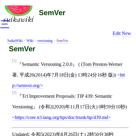
SemVer
三
Edit
New
SuikaWiki
>
Wiki
>
versioning
>
SemVer
SemVer
[1]
Semantic Versioning 2.0.0
( (
Tom Preston-Werner
著,
平成26(2014)年7月18日(金) 13時24分16秒
版))
htt
p://semver.org/
[2]
Tcl Improvement Proposals: TIP 439: Semantic
Versioning
(
令和2(2020)年11月17日(火) 0時59分10秒
)
https://core.tcl-lang.org/tips/doc/trunk/tip/439.md
Updated:
令和5(2023)年8月26日(土) 2時50分38秒