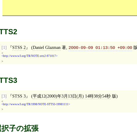
TTS2
[1]
STSS 2
(
Daniel Glazman
著,
版
2000-09-09 01:13:50 +09:00
<
http://www.w3.org/TR/NOTE-stts2-971017
>
TTS3
[3]
STSS 3
(
平成12(2000)年3月13日(月) 14時38分54秒
版)
<
http://www.w3.org/TR/1998/NOTE-STTS3-19981111
>
選択子の拡張