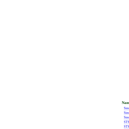
Sim
Sim
Sim
STS
STS