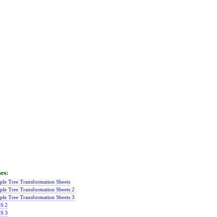
ple Tree Transformation Sheets
ple Tree Transformation Sheets 2
ple Tree Transformation Sheets 3
S 2
S 3