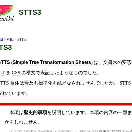
STTS3
ki
>
Wiki
>
STTS3
TS3
STTS
(
Simple Tree Transformation Sheets
) は、
文書木
の変形
LT
を
CSS
の構文で表記したようなものでした。
STTS
自体は普及も標準化も結局なされませんでしたが、
STTS
がれています。
本項は
歴史的事項
を説明しています。本項の内容の一部ま
かもしれません。
(なお本項の内容の一部または全部は、
互換性
または歴史的連続性のた