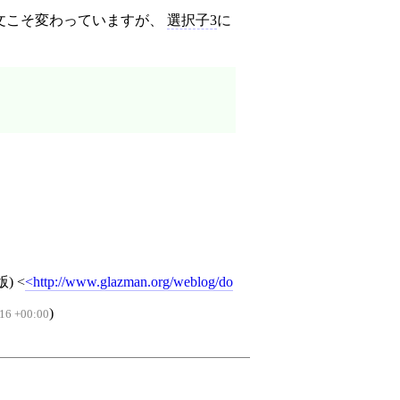
文こそ変わっていますが、
選択子3
に
版)
<
http://www.glazman.org/weblog/do
)
16 +00:00