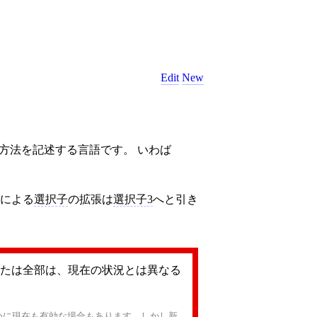
Edit
New
方法を記述する言語です。 いわば
による
選択子
の拡張は
選択子3
へと引き
たは全部は、現在の状況とは異なる
めに現在も有効な場合もあります。しかし新