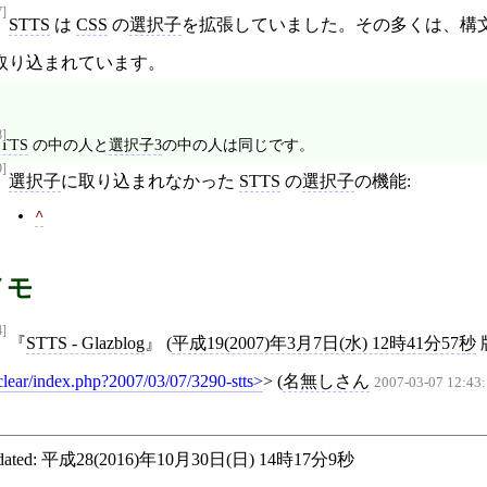
7]
STTS
は
CSS
の
選択子
を拡張していました。その多くは、構
取り込まれています。
8]
STTS
の中の人と
選択子3
の中の人は同じです。
9]
選択子
に取り込まれなかった
STTS
の
選択子
の機能:
^
メモ
4]
STTS - Glazblog
(
平成19(2007)年3月7日(水) 12時41分57秒
clear/index.php?2007/03/07/3290-stts
>
(
名無しさん
2007-03-07 12:43:
ated:
平成28(2016)年10月30日(日) 14時17分9秒