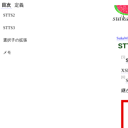
目次
定義
STTS2
STTS3
SuikaWi
選択子の拡張
ST
メモ
[5]
XS
[6]
継