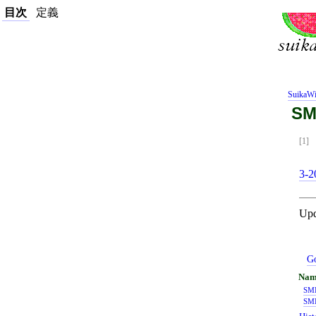
目次
定義
SuikaWi
SM
[1]
3-2
Upd
Go
SM
SM