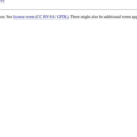
ory
ors. See
license terms (CC BY-SA / GFDL)
. There might also be additional terms app