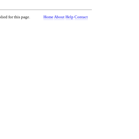
lied for this page.
Home
About
Help
Contact