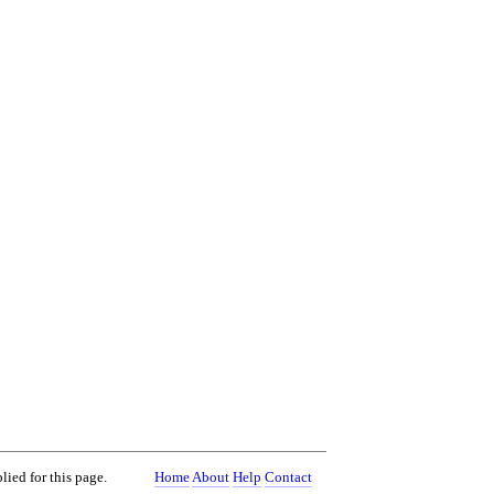
lied for this page.
Home
About
Help
Contact