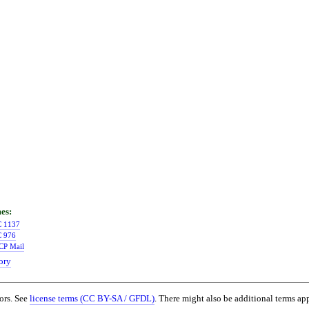
 1137
 976
P Mail
ory
ors. See
license terms (CC BY-SA / GFDL)
. There might also be additional terms app