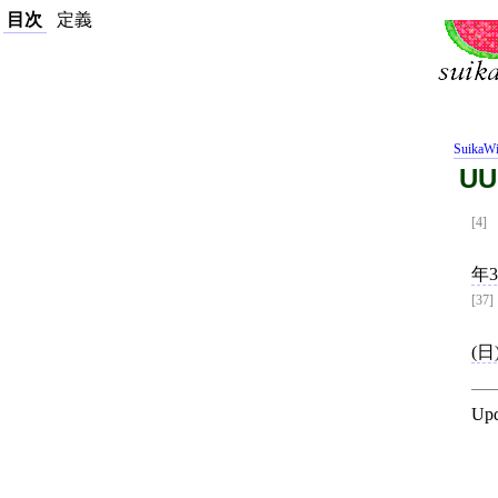
目次
定義
SuikaWi
UU
[4]
年3
[37]
(日
Upd