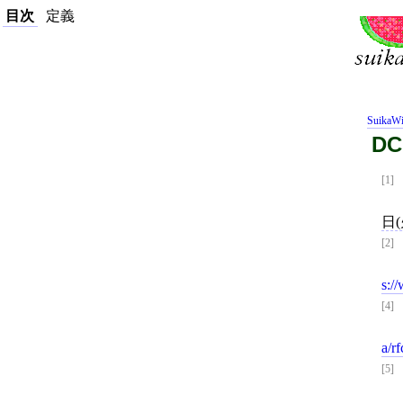
目次
定義
SuikaWi
DC
[1]
日(
[2]
s:/
[4]
a/r
[5]