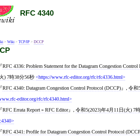
RFC 4340
ki
>
Wiki
>
TCP/IP
>
DCCP
CP
RFC 4336: Problem Statement for the Datagram Congestion Control
火) 7時38分56秒
https://www.rfc-editor.org/rfc/rfc4336.html
RFC 4340: Datagram Congestion Control Protocol (DCCP)
,
令和5
/www.rfc-editor.org/rfc/rfc4340.html
RFC Errata Report » RFC Editor
,
令和5(2023)年4月11日(火) 7
fc4340
RFC 4341: Profile for Datagram Congestion Control Protocol (DCCP