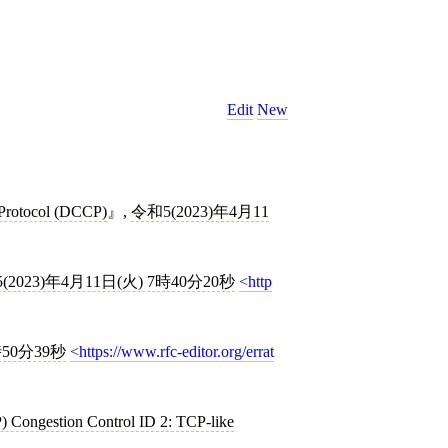
Edit
New
 Protocol (DCCP)
,
令和5(2023)年4月11
(2023)年4月11日(火) 7時40分20秒
http
時50分39秒
https://www.rfc-editor.org/errat
) Congestion Control ID 2: TCP-like