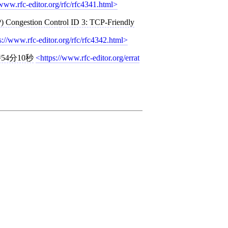
/www.rfc-editor.org/rfc/rfc4341.html
) Congestion Control ID 3: TCP-Friendly
s://www.rfc-editor.org/rfc/rfc4342.html
時54分10秒
https://www.rfc-editor.org/errat