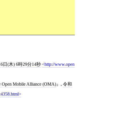
16日(木) 6時29分14秒
http://www.open
e Open Mobile Alliance (OMA)
,
令和
fc4358.html