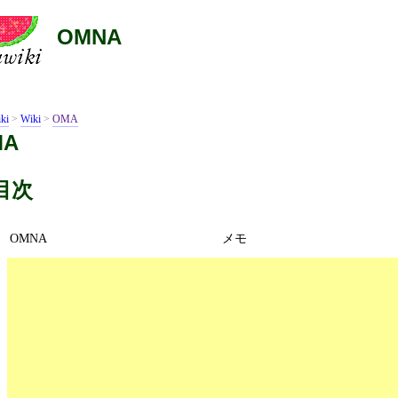
OMNA
ki
>
Wiki
>
OMA
MA
目次
OMNA
メモ