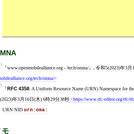
MNA
1]
www.openmobilealliance.org - /tech/omna/
,
令和5(2023)年3月
obilealliance.org/tech/omna/
2]
RFC 4358
: A Uniform Resource Name (URN) Namespace for th
5(2023)年3月16日(木) 6時29分38秒
https://www.rfc-editor.org/rfc/r
URN NID
urn:oma:
メモ