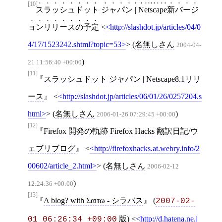
[10]
スラッシュドット ジャパン | Netscape新バージ
ョンリリースの予定
<
http://slashdot.jp/articles/04/0
4/17/1523242.shtml?topic=53
>
(
名無しさん
2004-04-
)
21 11:56:40 +00:00
[11]
スラッシュドット ジャパン | Netscape8.1リリ
ース
<
http://slashdot.jp/articles/06/01/26/0257204.s
html
>
(
名無しさん
)
2006-01-26 07:29:45 +00:00
[12]
Firefox 開発の軌跡 Firefox Hacks 翻訳日記/ウ
ェブリブログ
<
http://firefoxhacks.at.webry.info/2
00602/article_2.html
>
(
名無しさん
2006-02-12
)
12:24:36 +00:00
[13]
A blog? with Σαιτω - シラバス
(
2007-02-
版)
<
http://d.hatena.ne.j
01 06:26:34 +09:00