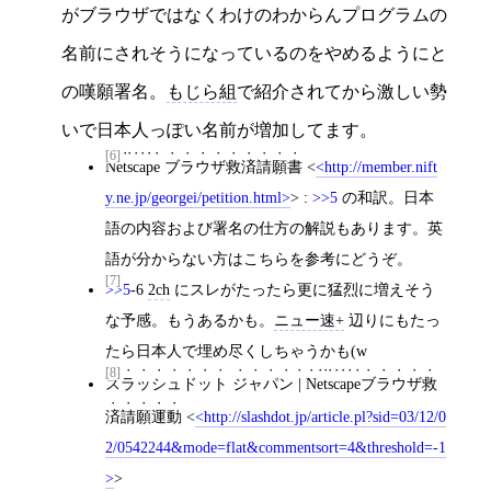
がブラウザではなくわけのわからんプログラムの
名前にされそうになっているのをやめるようにと
の嘆願署名。
もじら組
で紹介されてから激しい勢
いで日本人っぽい名前が増加してます。
[6]
Netscape ブラウザ救済請願書
<
http://member.nift
y.ne.jp/georgei/petition.html
>
:
>>5
の和訳。日本
語の内容および署名の仕方の解説もあります。英
語が分からない方はこちらを参考にどうぞ。
[7]
>>5
-6
2ch
にスレがたったら更に猛烈に増えそう
な予感。もうあるかも。
ニュー速+
辺りにもたっ
たら日本人で埋め尽くしちゃうかも(w
[8]
スラッシュドット ジャパン | Netscapeブラウザ救
済請願運動
<
http://slashdot.jp/article.pl?sid=03/12/0
2/0542244&mode=flat&commentsort=4&threshold=-1
>