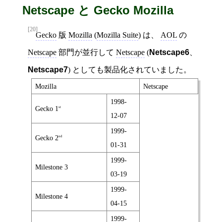
Netscape と Gecko Mozilla
[20]
Gecko
版
Mozilla
(
Mozilla Suite
) は、
AOL
の
Netscape
部門が並行して
Netscape
(
Netscape6
、
Netscape7
) としても製品化されていました。
Mozilla
Netscape
1998-
Gecko 1
st
12-07
1999-
Gecko 2
nd
01-31
1999-
Milestone 3
03-19
1999-
Milestone 4
04-15
1999-