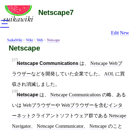
Netscape7
三
Edit
New
SuikaWiki
>
Wiki
>
Web
>
Netscape
Netscape
[17]
Netscape Communications
は、
Netscape
Webブ
ラウザー
などを開発していた企業でした。
AOL
に買
収され消滅しました。
[18]
Netscape
は、
Netscape Communications
の略、ある
いは
Webブラウザー
や
Webブラウザー
を含む
インタ
ーネット
クライアントソフトウェア群である
Netscape
Navigator
、
Netscape Communicator
、
Netscape
のこと