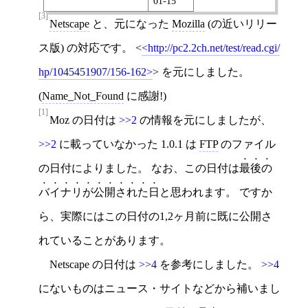
01-15
[3]
Netscape
と、元になった
Mozilla
(の近いリリー
ス版) の対応です。
<
http://pc2.2ch.net/test/read.cgi/
hp/1045451907/156-162
>
を元にしました。
(
Name_Not_Found
に感謝!)
[1]
Moz の日付は
>>2
の情報を元にしましたが、
>>2
に載っていなかった 1.0.1 は
FTP
のファイル
の日付によりました。 なお、この日付は
最後の
バイナリが公開された日
と思われます。 ですか
ら、実際にはこの日付の1,2ヶ月前に既に公開さ
れていることがあります。
Netscape の日付は
>>4
を参考にしました。
>>4
にないものはニュース・サイトなどから補いまし