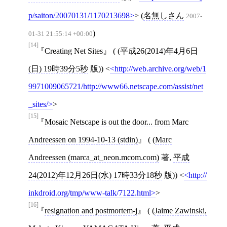
p/saiton/20070131/1170213698
>
(
名無しさん
2007-
)
01-31 21:55:14 +00:00
[14]
Creating Net Sites
( (
平成26(2014)年4月6日
(日) 19時39分5秒
版))
<
http://web.archive.org/web/1
9971009065721/http://www66.netscape.com/assist/net
_sites/
>
[15]
Mosaic Netscape is out the door... from Marc
Andreessen on 1994-10-13 (stdin)
( (
Marc
Andreessen (marca_at_neon.mcom.com)
著,
平成
24(2012)年12月26日(水) 17時33分18秒
版))
<
http://
inkdroid.org/tmp/www-talk/7122.html
>
[16]
resignation and postmortem-j
( (
Jaime Zawinski,