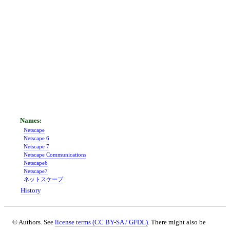
Netscape
Netscape 6
Netscape 7
Netscape Communications
Netscape6
Netscape7
ネットスケープ
History
© Authors. See
license terms (CC BY-SA / GFDL)
. There might also be