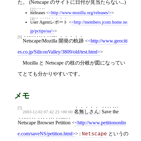
た。 (Netscape のサイトに日付が見当たらない...)
[2]
Releases
<
http://www.mozilla.org/releases/
>
[4]
User Agentレポート
<
http://members.jcom.home.ne.
jp/pctips/ua/
>
[9]
Netscape/Mozilla 開発の軌跡
<
http://www.geociti
es.co.jp/SiliconValley/3809/old/test.html
>
Mozilla と Netscape の枝の分岐が図になってい
てとても分かりやすいです。
メモ
[5]
名無しさん
:
Save the
2003-12-02 07:42:23 +00:00
Netscape Browser Petition
<
http://www.petitiononlin
e.com/saveNS/petition.html
>
:
というの
Netscape