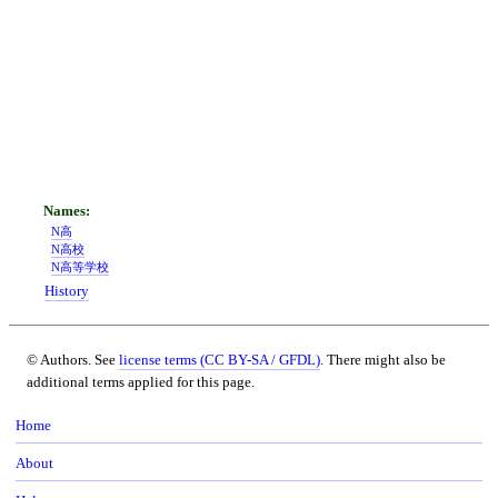
N高
N高校
N高等学校
History
© Authors. See
license terms (CC BY-SA / GFDL)
. There might also be
additional terms applied for this page.
Home
About