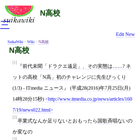
N高校
三
Edit
New
SuikaWiki
>
Wiki
>
N高校
N高校
[1]
前代未聞「ドラクエ遠足」、その実態は……? ネ
ットの高校「N高」初のチャレンジに先生びっくり
(1/3) - ITmedia ニュース
(
平成28(2016)年7月25日(月)
14時28分15秒
)
http://www.itmedia.co.jp/news/articles/160
7/19/news022.html
[2]
卒業式
なんか足りないとおもったら
国歌斉唱
ないの
か変なの
[3]