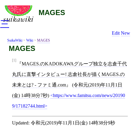
MAGES
三
Edit
New
SuikaWiki
>
Wiki
>
MAGES
MAGES
[1]
MAGES.のKADOKAWAグループ独立を志倉千代
丸氏に直撃インタビュー! 志倉社長が描くMAGES.の
未来とは? - ファミ通.com
(
令和元(2019)年11月1日
(金) 14時38分7秒
)
https://www.famitsu.com/news/20190
9/17182744.html
Updated:
令和元(2019)年11月1日(金) 14時38分9秒