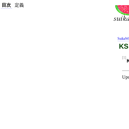
目次
定義
SuikaWi
KS
[1]
Upd