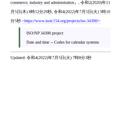
commerce, industry and administration
,
令和2(2020)年11
月5日(木) 8時12分29秒
,
令和4(2022)年7月5日(火) 5時10
分5秒
https://www.isotc154.org/projects/iso-34300/
ISO/NP 34300 project
Date and time -- Codes for calendar systems
Updated:
令和4(2022)年7月5日(火) 7時8分3秒