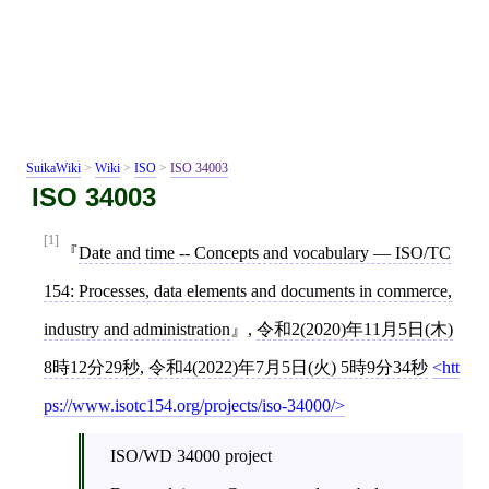
SuikaWiki
>
Wiki
>
ISO
>
ISO 34003
ISO 34003
[1]
Date and time -- Concepts and vocabulary — ISO/TC
154: Processes, data elements and documents in commerce,
industry and administration
,
令和2(2020)年11月5日(木)
8時12分29秒
,
令和4(2022)年7月5日(火) 5時9分34秒
htt
ps://www.isotc154.org/projects/iso-34000/
ISO/WD 34000 project