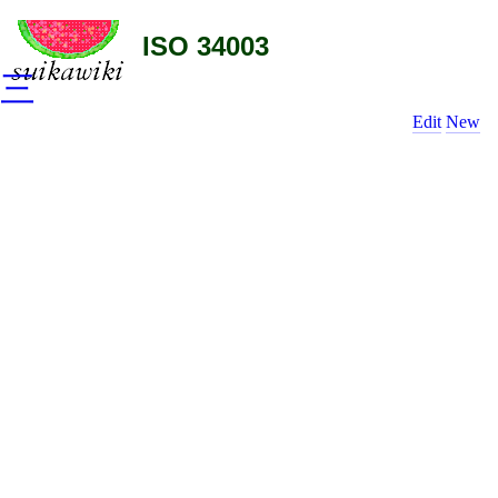
ISO 34003
三
Edit
New