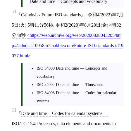
Date and time -- Concepts and vocabulary
[3]
Calndr-L - Future ISO standards
,
令和4(2022)年7月
5日(火) 5時11分56秒
,
令和2(2020)年8月28日(金) 4時32
分48秒
https://web.archive.org/web/20200828043205/htt
p://calndr-l.10958.n7.nabble.com/Future-ISO-standards-td19
077.html
ISO 34000 Date and time — Concepts and
vocabulary
ISO 34002 Date and time — Timezones
ISO 34003 Date and time — Codes for calendar
systems
[2]
Date and time -- Codes for calendar systems —
ISO/TC 154: Processes, data elements and documents in