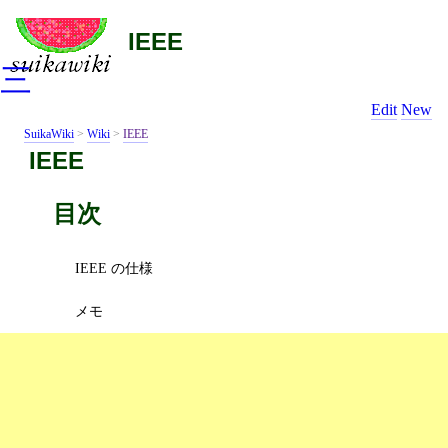
IEEE
三
Edit
New
SuikaWiki
>
Wiki
>
IEEE
IEEE
目次
IEEE の仕様
メモ