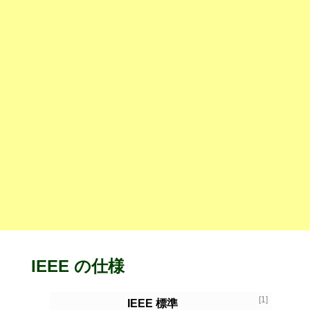
IEEE の仕様
[1]
IEEE
標準