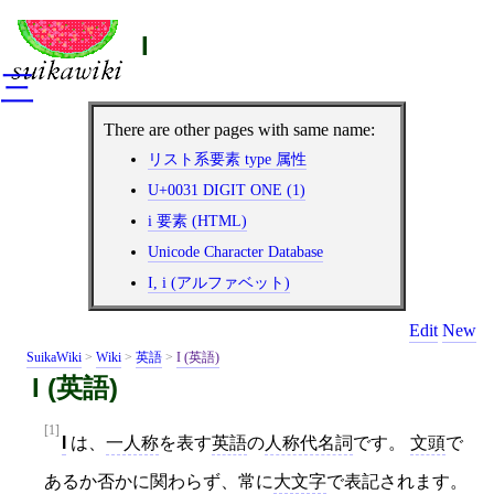
I
三
There are other pages with same name:
リスト系要素 type 属性
U+0031 DIGIT ONE (1)
i 要素 (HTML)
Unicode Character Database
I, i (アルファベット)
Edit
New
SuikaWiki
>
Wiki
>
英語
>
I (英語)
I (英語)
[1]
I
は、
一人称
を表す
英語
の
人称代名詞
です。
文頭
で
あるか否かに関わらず、常に
大文字
で表記されます。