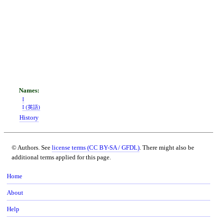
I
I (英語)
History
© Authors. See
license terms (CC BY-SA / GFDL)
. There might also be
additional terms applied for this page.
Home
About
Help