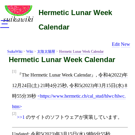
Hermetic Lunar Week
三
Calendar
Edit
New
SuikaWiki
>
Wiki
>
太陰太陽暦
>
Hermetic Lunar Week Calendar
Hermetic Lunar Week Calendar
[1]
The Hermetic Lunar Week Calendar
,
令和4(2022)年
12月24日(土) 21時4分25秒
,
令和5(2023)年3月15日(水) 8
時55分39秒
https://www.hermetic.ch/cal_stud/hlwc/hlwc.
htm
[2]
>>1
のサイトのソフトウェアが実装しています。
Updated:
令和5(2023)年3月15日(水) 9時6分55秒