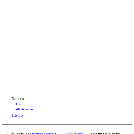
GHA
GitHub Actions
History
© Authors. See
license terms (CC BY-SA / GFDL)
. There might also be