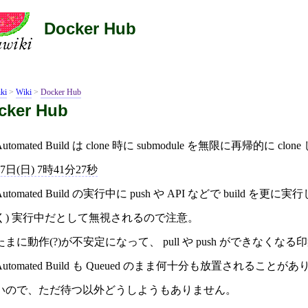
Docker Hub
ki
>
Wiki
>
Docker Hub
cker Hub
Automated Build は clone 時に submodule を無限に再帰的に
7日(日) 7時41分27秒
Automated Build の実行中に push や API などで buil
く) 実行中だとして無視されるので注意。
たまに動作(?)が不安定になって、 pull や push ができなくな
Automated Build も Queued のまま何十分も放置される
いので、ただ待つ以外どうしようもありません。