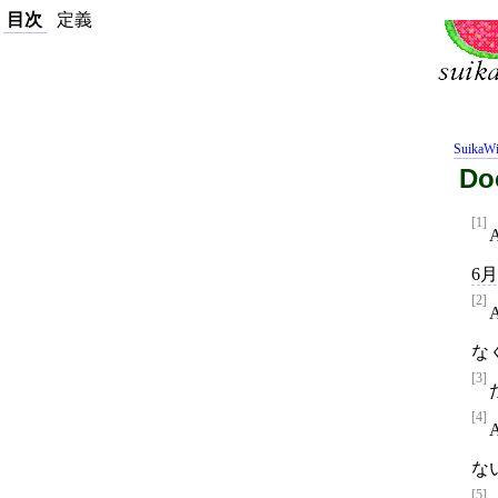
目次
定義
SuikaWi
Do
[1]
6月
[2]
な
[3]
[4]
な
[5]