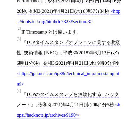
Performance
,
令和3(2021)年4月18日(日) 14時16分
20秒
,
令和3(2021)年4月21日(水) 8時57分34秒
http
s://tools.ietf.org/html/rfc7323#section-3
[2]
IP Timestamp
とは違います。
[3]
TCPタイムスタンプオプションに関する脆弱
性: 技術情報 | NEC
,
平成30(2018)年6月13日(水)
6時41分6秒
,
令和3(2021)年4月21日(水) 9時0分4秒
https://jpn.nec.com/ip88n/technical_info/timestamp.ht
ml
[4]
TCPのタイムスタンプを無効化する | ハック
ノート
,
令和3(2021)年4月21日(水) 9時1分5秒
h
ttps://hacknote.jp/archives/9190/