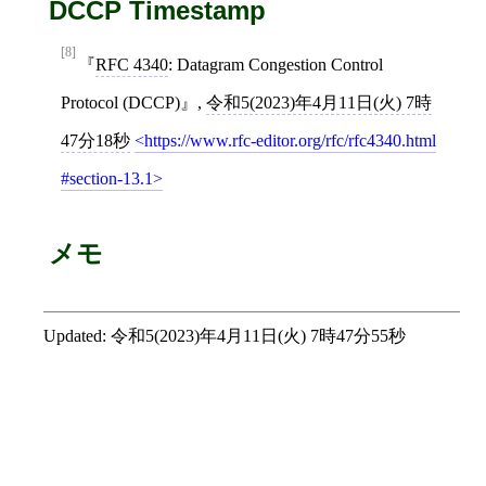
DCCP Timestamp
[8]
RFC 4340
: Datagram Congestion Control
Protocol (DCCP)
,
令和5(2023)年4月11日(火) 7時
47分18秒
https://www.rfc-editor.org/rfc/rfc4340.html
#section-13.1
メモ
Updated:
令和5(2023)年4月11日(火) 7時47分55秒