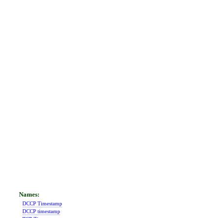
DCCP Timestamp
DCCP timestamp