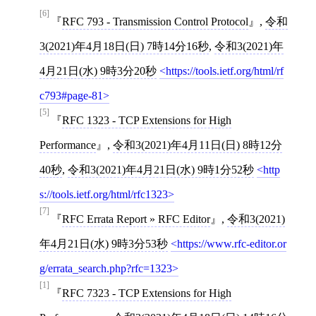
[6]
RFC 793 - Transmission Control Protocol
,
令和
3(2021)年4月18日(日) 7時14分16秒
,
令和3(2021)年
4月21日(水) 9時3分20秒
https://tools.ietf.org/html/rf
c793#page-81
[5]
RFC 1323 - TCP Extensions for High
Performance
,
令和3(2021)年4月11日(日) 8時12分
40秒
,
令和3(2021)年4月21日(水) 9時1分52秒
http
s://tools.ietf.org/html/rfc1323
[7]
RFC Errata Report » RFC Editor
,
令和3(2021)
年4月21日(水) 9時3分53秒
https://www.rfc-editor.or
g/errata_search.php?rfc=1323
[1]
RFC 7323 - TCP Extensions for High