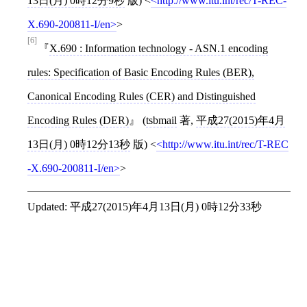
13日(月) 0時12分9秒
版)
<
http://www.itu.int/rec/T-REC-
X.690-200811-I/en
>
[6]
X.690 : Information technology - ASN.1 encoding
rules: Specification of Basic Encoding Rules (BER),
Canonical Encoding Rules (CER) and Distinguished
Encoding Rules (DER)
(
tsbmail
著,
平成27(2015)年4月
13日(月) 0時12分13秒
版)
<
http://www.itu.int/rec/T-REC
-X.690-200811-I/en
>
Updated:
平成27(2015)年4月13日(月) 0時12分33秒