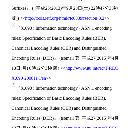
Suffixes
( (
平成25(2013)年9月28日(土) 22時47分38秒
版))
<
http://tools.ietf.org/html/rfc6839#section-3.2
>
[4]
X.690 : Information technology - ASN.1 encoding
rules: Specification of Basic Encoding Rules (BER),
Canonical Encoding Rules (CER) and Distinguished
Encoding Rules (DER)
(
tsbmail
著,
平成27(2015)年4月
13日(月) 0時12分3秒
版)
<
http://www.itu.int/rec/T-REC-
X.690-200811-I/en
>
[5]
X.690 : Information technology - ASN.1 encoding
rules: Specification of Basic Encoding Rules (BER),
Canonical Encoding Rules (CER) and Distinguished
Encoding Rules (DER)
(
tsbmail
著,
平成27(2015)年4月