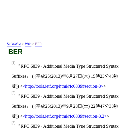
SuikaWiki
>
Wiki
>
BER
BER
[1]
RFC 6839 - Additional Media Type Structured Syntax
Suffixes
( (
平成25(2013)年6月27日(木) 15時23分48秒
版))
<
http://tools.ietf.org/html/rfc6839#section-3
>
[2]
RFC 6839 - Additional Media Type Structured Syntax
Suffixes
( (
平成25(2013)年9月28日(土) 22時47分38秒
版))
<
http://tools.ietf.org/html/rfc6839#section-3.2
>
[3]
RFC 6839 - Additional Media Type Structured Syntax