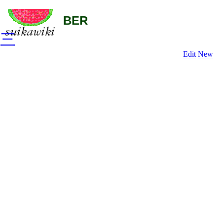
BER
三
Edit
New