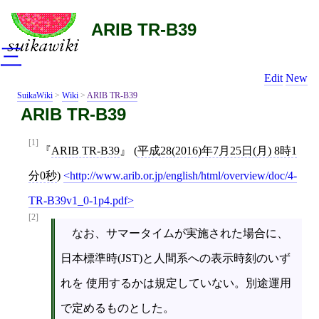
ARIB TR-B39
三
Edit
New
SuikaWiki
>
Wiki
>
ARIB TR-B39
ARIB TR-B39
[1]
ARIB TR-B39
(
平成28(2016)年7月25日(月) 8時1
分0秒
)
http://www.arib.or.jp/english/html/overview/doc/4-
TR-B39v1_0-1p4.pdf
[2]
なお、サマータイムが実施された場合に、
日本標準時(JST)と人間系への表示時刻のいず
れを 使用するかは規定していない。別途運用
で定めるものとした。