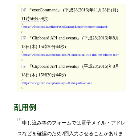
[4]
execCommand
(
平成28(2016)年11月28日(月)
11時56分39秒
)
<
https://w3c.github.io/editing/execCommand.html#the-paste-command
>
[6]
Clipboard API and events
(
平成28(2016)年8月
18日(木) 15時30分44秒
)
<
https://w3c.github.io/clipboard-apis/#h-integration-with-rich-text-editing-apis
>
[5]
Clipboard API and events
(
平成28(2016)年8月
18日(木) 15時30分44秒
)
<
https://w3c.github.io/clipboard-apis/#h-the-paste-action
>
乱用例
[1]
申し込み等の
フォーム
では
電子メイル・アドレ
ス
などを確認のため2回入力させることがありま