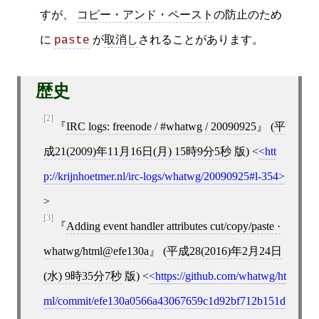
すが、
コピー・アンド・ペースト
の防止のため
に
が
取消し
されることがあります。
paste
歴史
[2]
IRC logs: freenode / #whatwg / 20090925
(
平
成21(2009)年11月16日(月) 15時9分5秒
版)
<
htt
p://krijnhoetmer.nl/irc-logs/whatwg/20090925#l-354
>
[3]
Adding event handler attributes cut/copy/paste ·
whatwg/html@efe130a
(
平成28(2016)年2月24日
(水) 9時35分7秒
版)
<
https://github.com/whatwg/ht
ml/commit/efe130a0566a43067659c1d92bf712b151d