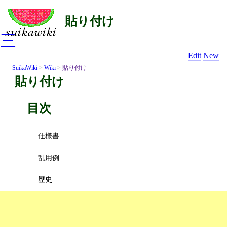
貼り付け
三
Edit
New
SuikaWiki
>
Wiki
>
貼り付け
貼り付け
目次
仕様書
乱用例
歴史