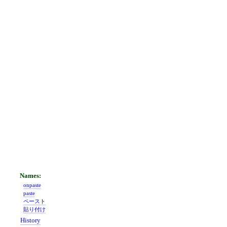
onpaste
paste
ペースト
貼り付け
History