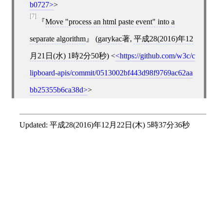
b0727
>
[7]
Move "process an html paste event" into a
separate algorithm
(
garykac
著,
平成28(2016)年12
月21日(水) 1時2分50秒
)
<
https://github.com/w3c/c
lipboard-apis/commit/0513002bf443d98f9769ac62aa
bb25355b6ca38d
>
Updated:
平成28(2016)年12月22日(木) 5時37分36秒