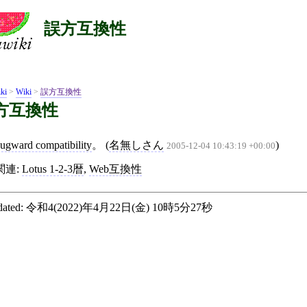
誤方互換性
ki
>
Wiki
>
誤方互換性
方互換性
ugward compatibility
。 (
名無しさん
)
2005-12-04 10:43:19 +00:00
関連:
Lotus 1-2-3暦
,
Web互換性
ated:
令和4(2022)年4月22日(金) 10時5分27秒