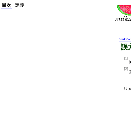
目次
定義
SuikaWi
誤
[1]
b
[2]
Upd