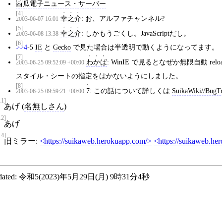
西瓜電子ニュース・サーバー
[4]
幸之介
: お、アルファチャンネル?
2003-06-07 16:01
[5]
幸之介
: しかもうごくし。JavaScriptだし。
2003-06-08 13:38
[6]
>>4
-5
IE
と
Gecko
で見た場合は半透明で動くようになってます。
[7]
わかば
: WinIE で見るとなぜか無限自動 re
2003-06-25 09:52:09 +00:00
スタイル・シートの指定をはかないようにしました。
[8]
7
: この話について詳しくは
SuikaWiki//BugTr
2003-06-25 09:59:21 +00:00
11]
あげ (
名無しさん
)
12]
あげ
14]
旧ミラー:
https://suikaweb.herokuapp.com/
https://suikaweb.h
ated:
令和5(2023)年5月29日(月) 9時31分4秒