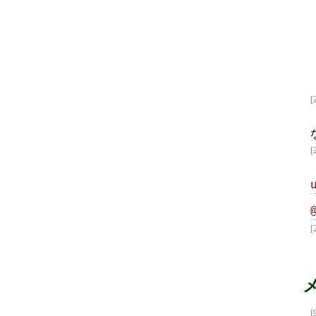
[
[
[
[