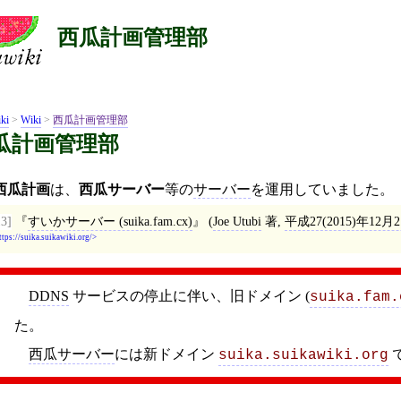
西瓜計画管理部
ki
>
Wiki
>
西瓜計画管理部
瓜計画管理部
西瓜計画
は、
西瓜サーバー
等の
サーバー
を運用していました。
13]
すいかサーバー (suika.fam.cx)
(
Joe Utubi
著,
平成27(2015)年12月
ttps://suika.suikawiki.org/
DDNS
サービスの停止に伴い、旧ドメイン (
suika.fam.
た。
西瓜サーバー
には新ドメイン
suika.suikawiki.org