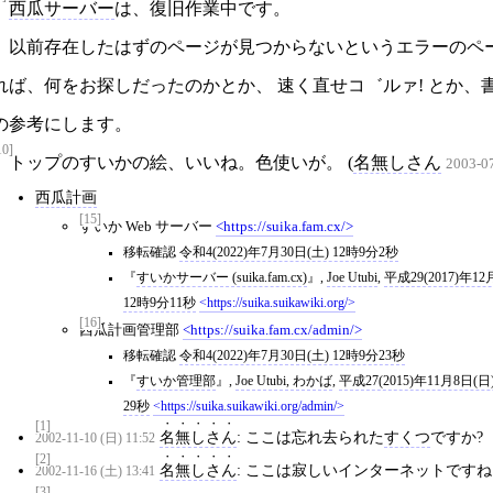
西瓜サーバー
は、復旧作業中です。
以前存在したはずのページが見つからないというエラーのペー
れば、何をお探しだったのかとか、 速く直せコ゛ルァ! とか、
の参考にします。
10]
トップのすいかの絵、いいね。色使いが。 (
名無しさん
2003-07
西瓜計画
[15]
すいか Web サーバー
https://suika.fam.cx/
移転確認
令和4(2022)年7月30日(土) 12時9分2秒
すいかサーバー (suika.fam.cx)
,
Joe Utubi
,
平成29(2017)年12
12時9分11秒
https://suika.suikawiki.org/
[16]
西瓜計画管理部
https://suika.fam.cx/admin/
移転確認
令和4(2022)年7月30日(土) 12時9分23秒
すいか管理部
,
Joe Utubi, わかば
,
平成27(2015)年11月8日(日
29秒
https://suika.suikawiki.org/admin/
[1]
名無しさん
: ここは忘れ去られた
すくつ
ですか?
2002-11-10 (日) 11:52
[2]
名無しさん
: ここは寂しいインターネットです
2002-11-16 (土) 13:41
[3]