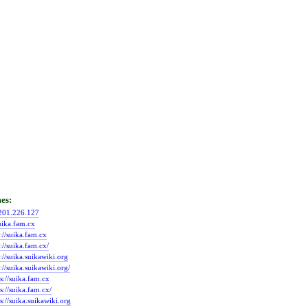
201.226.127
ika.fam.cx
://suika.fam.cx
://suika.fam.cx/
://suika.suikawiki.org
://suika.suikawiki.org/
s://suika.fam.cx
s://suika.fam.cx/
s://suika.suikawiki.org