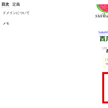
目次
定義
ドメインについて
メモ
SuikaWi
西
[28]
[
h