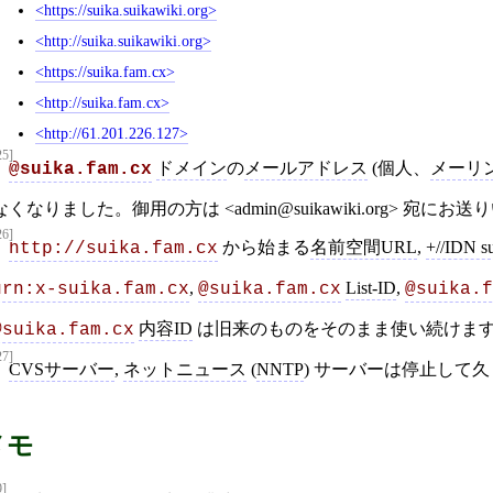
https://suika.suikawiki.org
http://suika.suikawiki.org
https://suika.fam.cx
http://suika.fam.cx
http://61.201.226.127
25]
ドメイン
の
メールアドレス
(個人、
メーリ
@suika.fam.cx
なくなりました。御用の方は <admin@suikawiki.org> 宛
26]
から始まる
名前空間URL
,
+//IDN s
http://suika.fam.cx
,
List-ID
,
urn:x-suika.fam.cx
@suika.fam.cx
@suika.f
内容ID
は旧来のものをそのまま使い続けま
@suika.fam.cx
27]
CVSサーバー
,
ネットニュース
(
NNTP
) サーバーは停止して
メモ
9]