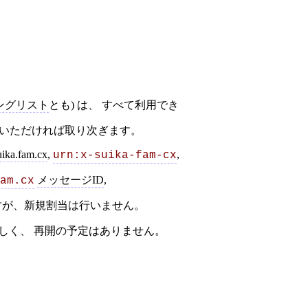
ングリスト
とも) は、 すべて利用でき
にお送りいただければ取り次ぎます。
uika.fam.cx
,
,
urn:x-suika-fam-cx
メッセージID
,
am.cx
すが、新規割当は行いません。
久しく、 再開の予定はありません。