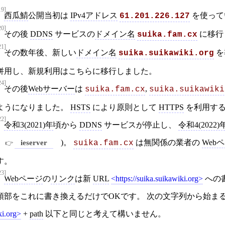
19]
西瓜鯖
公開当初は
IPv4アドレス
を使って
61.201.226.127
20]
その後
DDNS
サービスの
ドメイン名
に移行
suika.fam.cx
21]
その数年後、新しい
ドメイン名
を
suika.suikawiki.org
併用し、新規利用はこちらに移行しました。
24]
その後
Webサーバー
は
,
suika.fam.cx
suika.suikawiki
ようになりました。
HSTS
により原則として
HTTPS
を利用する
22]
令和3(2021)年
頃から
DDNS
サービスが停止し、
令和4(2022)
ieserver
)。
は無関係の業者の
Web
suika.fam.cx
す。
23]
Webページ
の
リンク
は新
URL
https://suika.suikawiki.org
への
頭部をこれに書き換えるだけでOKです。 次の文字列から始ま
ki.org
+
path
以下と同じと考えて構いません。