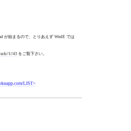
load が始まるので、とりあえず WinIE では
ack//1//43
をご覧下さい。
erokuapp.com/LIST