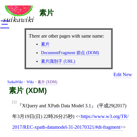
素片
三
There are other pages with same name:
素片
DocumentFragment 節点 (DOM)
素片識別子 (URL)
Edit
New
SuikaWiki
>
Wiki
>
素片 (XDM)
素片 (XDM)
[1]
XQuery and XPath Data Model 3.1
(
平成29(2017)
年3月19日(日) 22時26分25秒
)
<
https://www.w3.org/TR/
2017/REC-xpath-datamodel-31-20170321/#dt-fragment
>