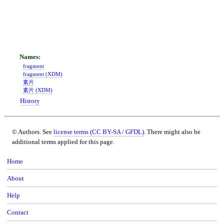
fragment
fragment (XDM)
素片
素片 (XDM)
History
© Authors. See
license terms (CC BY-SA / GFDL)
. There might also be
additional terms applied for this page.
Home
About
Help
Contact