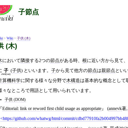
子節点
ki
>
Wiki
>
子供 (木)
 (木)
木
において
隣接
する2つの
節点
がある時、
根
に近い方から見て
に
子
(
子供
) といいます。
子
から見て他方の
節点
は
親節点
とい
child(ren)
計算機科学
に関する様々な分野で
木構造
は基本的な概念として
様々なところで用語として用いられています。
子供 (DOM)
Editorial: link or reword first child usage as appropriate
(
annevk
著
)
https://github.com/whatwg/html/commit/cdbd77910fa2b004997bb4