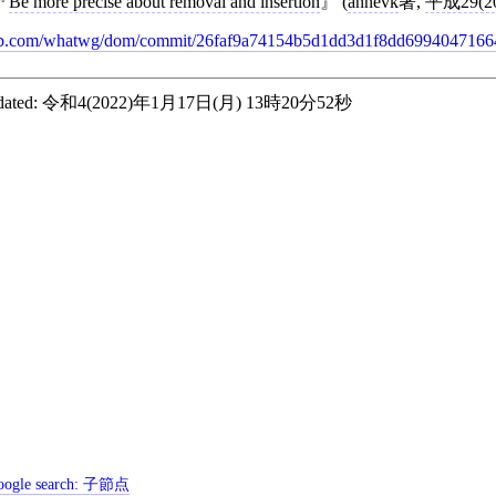
Be more precise about removal and insertion
(
annevk
著,
平成29(2
b.com/whatwg/dom/commit/26faf9a74154b5d1dd3d1f8dd6994047166
ated:
令和4(2022)年1月17日(月) 13時20分52秒
ogle search:
子節点