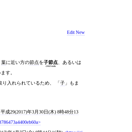
Edit
New
、
葉
に近い方の
節点
を
子節点
、あるいは
child node
います。
取り入れられているため、 「
子
」もま
,
平成29(2017)年3月30日(木) 8時48分13
88786473a4400eb60a