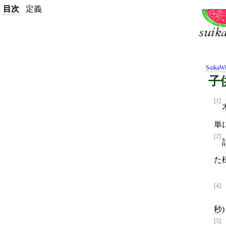
目次
定義
SuikaWi
子供
[1]
単
[2]
た
[4]
秒
[5]