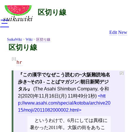
区切り線
三
Edit
New
SuikaWiki
>
Wiki
>
区切り線
区切り線
[1]
hr
[2]
この漢字でなぜこう読むの~大阪難読地名
歩き~その3 - ことばマガジン:朝日新聞デジ
タル
(
The Asahi Shimbun Company
,
令和
2(2020)年11月16日(月) 11時49分1秒
)
htt
p://www.asahi.com/special/kotoba/archive20
15/moji/2011082000002.html
というわけで、6月にしては異様に
暑かった2011年。大阪の街をあちこ