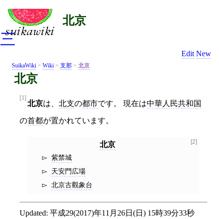
北京
三
Edit
New
SuikaWiki
>
Wiki
>
支那
>
北京
北京
[1]
北京
は、
北支
の
都市
です。 現在は
中華人民共和国
の
首都
が置かれています。
[2]
北京
紫禁城
天安門広場
北京古觀象台
Updated:
平成29(2017)年11月26日(日) 15時39分33秒