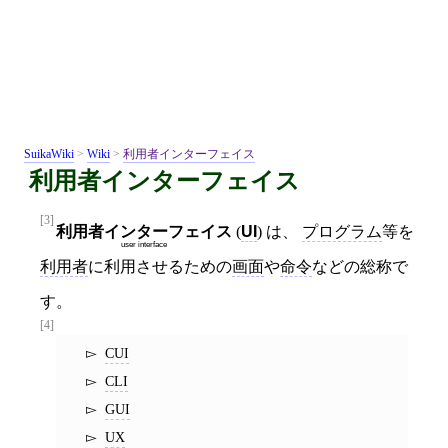
SuikaWiki
>
Wiki
>
利用者インターフェイス
利用者インターフェイス
[3]
利用者インターフェイス
(
UI
) は、
プログラム
等を
user interface
利用者
に利用させるための
画面
や
命令
などの総称で
す。
[4]
CUI
CLI
GUI
UX