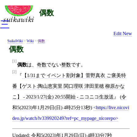
偶数
三
Edit
New
SuikaWiki
>
Wiki
>
偶数
偶数
[1]
偶数
は、
奇数
でない
整数
です。
[2]
【1/31まで イベント割対象】菅野真衣 ご褒美特
番【ゲスト:陶山恵実里 関口理咲 津田里穂 柳原かな
こ】 - 2023/1/27(金) 20:55開始 - ニコニコ生放送
(
令
和5(2023)年1月29日(日) 4時25分13秒
)
https://live.nicovi
deo.jp/watch/lv339920249?ref=pc_mypage_nicorepo
Updated:
令和5(2023)年1月29日(日) 4時33分7秒